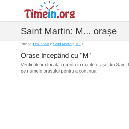
Saint Martin: M... orașe
Poziție:
Ora locala
>
Saint Martin
>
M...
>
Orașe incepând cu "M"
Verificați ora locală curentă în marile orașe din Saint
pe numele orașului pentru a continua: