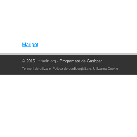
Marigot
© 2015+
timein.org
- Programate de Gashpar
Termeni de utilizare
,
Politica de confidențialitate
,
Utilizarea Cookie