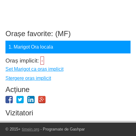
Orașe favorite: (MF)
1. Marigot Ora locala
Oraș implicit:
-
Set Marigot ca oraș implicit
Ștergere oraș implicit
Acțiune
Vizitatori
© 2015+
timein.org
- Programate de Gashpar