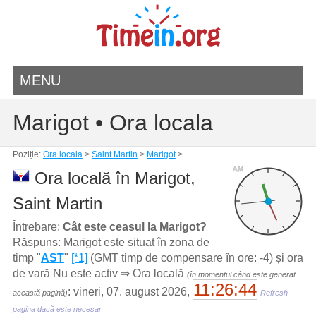
MENU
Marigot • Ora locala
Poziție:
Ora locala
>
Saint Martin
>
Marigot
>
AM
Ora locală în Marigot,
Saint Martin
Întrebare:
Cât este ceasul la Marigot?
Răspuns: Marigot este situat în zona de
timp "
AST
"
[*1]
(GMT timp de compensare în ore: -4) și ora
de vară Nu este activ ⇒ Ora locală
(în momentul când este generat
11:26:44
: vineri, 07. august 2026,
această pagină)
Refresh
pagina dacă este necesar