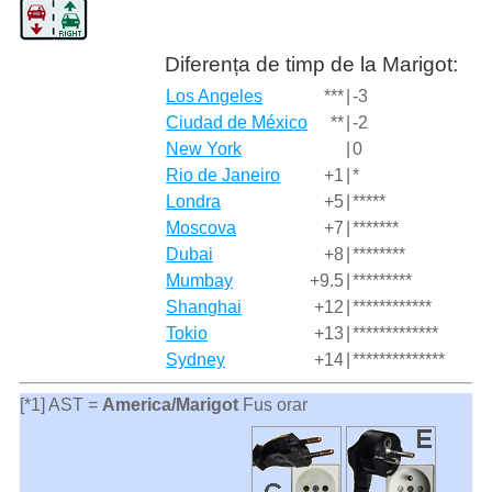
Diferența de timp de la Marigot:
Los Angeles
***
|
-3
Ciudad de México
**
|
-2
New York
|
0
Rio de Janeiro
+1
|
*
Londra
+5
|
*****
Moscova
+7
|
*******
Dubai
+8
|
********
Mumbay
+9.5
|
*********
Shanghai
+12
|
************
Tokio
+13
|
*************
Sydney
+14
|
**************
[*1] AST =
America/Marigot
Fus orar