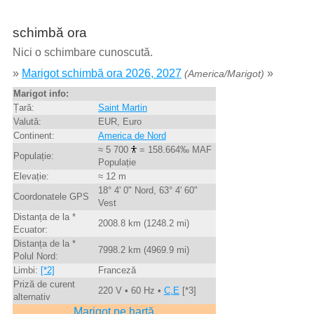
schimbă ora
Nici o schimbare cunoscută.
»
Marigot schimbă ora 2026, 2027
»
(America/Marigot)
Marigot info:
Țară:
Saint Martin
Valută:
EUR, Euro
Continent:
America de Nord
≈ 5 700
= 158.664‰ MAF
Populație:
Populație
Elevație:
≈ 12 m
18° 4' 0" Nord, 63° 4' 60"
Coordonatele GPS
Vest
Distanța de la *
2008.8 km (1248.2 mi)
Ecuator:
Distanța de la *
7998.2 km (4969.9 mi)
Polul Nord:
Limbi:
[*2]
Franceză
Priză de curent
220 V • 60 Hz •
C,E
[*3]
alternativ
Marigot pe hartă