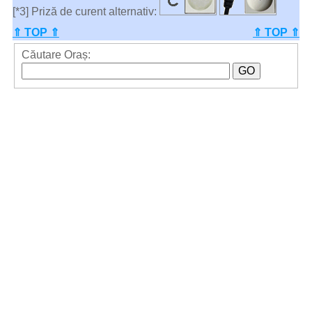
[*3] Priză de curent alternativ:
⇑ TOP ⇑
⇑ TOP ⇑
Căutare Oraș: