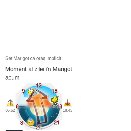
Set Marigot ca oraș implicit
Moment al zilei în Marigot
acum
05:52
18:43