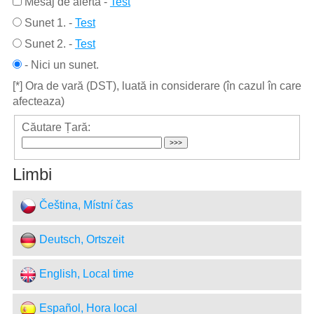
Mesaj de alertă
-
Test
Sunet 1.
-
Test
Sunet 2.
-
Test
- Nici un sunet.
[*] Ora de vară (DST), luată in considerare (în cazul în care
afecteaza)
Căutare Țară:
Limbi
Čeština, Místní čas
Deutsch, Ortszeit
English, Local time
Español, Hora local