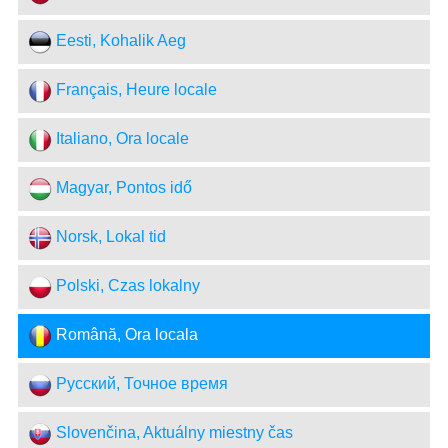
Eesti, Kohalik Aeg
Français, Heure locale
Italiano, Ora locale
Magyar, Pontos idő
Norsk, Lokal tid
Polski, Czas lokalny
Română, Ora locala
Русский, Точное время
Slovenčina, Aktuálny miestny čas