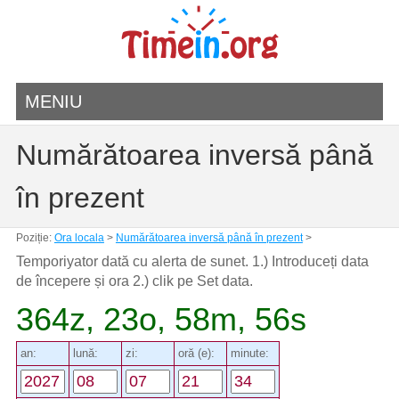
MENIU
Numărătoarea inversă până
în prezent
Poziție:
Ora locala
>
Numărătoarea inversă până în prezent
>
Temporiyator dată cu alerta de sunet. 1.) Introduceți data
de începere și ora 2.) clik pe Set data.
364z, 23o, 58m, 56s
an:
lună:
zi:
oră (e):
minute: