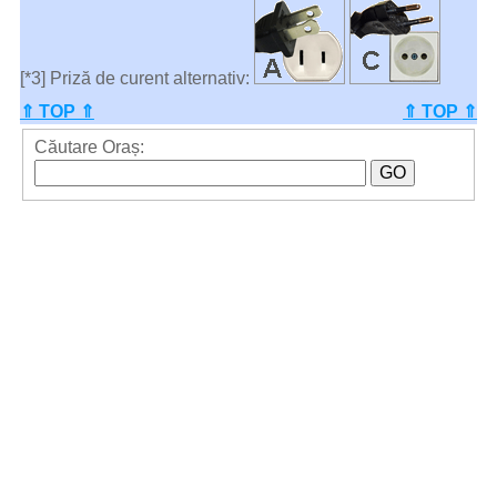
[*3] Priză de curent alternativ:
⇑ TOP ⇑
⇑ TOP ⇑
Căutare Oraș: