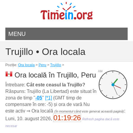
MENU
Trujillo • Ora locala
Poziție:
Ora locala
>
Peru
>
Trujillo
>
AM
Ora locală în Trujillo, Peru
Întrebare:
Cât este ceasul la Trujillo?
Răspuns: Trujillo (La Libertad) este situat în
zona de timp "
-05
"
[*1]
(GMT timp de
compensare în ore: -5) și ora de vară Nu
este activ ⇒ Ora locală
:
(în momentul când este generat această pagină)
01:19:26
Luni, 10. august 2026,
Refresh pagina dacă este
necesar