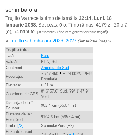
schimbă ora
Trujillo Va trece la timp de iarnă la
22:14, Luni, 18
Ianuarie 2038
. Set ceas:
0
o. Timp rămas: 4179 zi, 20 oră
(e), 54 minute.
(în momentul când este generat această pagină)
»
Trujillo schimbă ora 2026, 2027
»
(America/Lima)
Trujillo info:
Țară:
Peru
Valută:
PEN, Sol
Continent:
America de Sud
≈ 747 450
= 24.992‰ PER
Populație:
Populație
Elevație:
≈ 31 m
8° 6' 57.6" Sud, 79° 1' 47.9"
Coordonatele GPS
Vest
Distanța de la *
902.4 km (560.7 mi)
Ecuator:
Distanța de la *
9104.6 km (5657.4 mi)
Polul Sud:
Limbi:
[*2]
Spaniolă/Peru (+2)
Priză de curent
220 V • 60 Hz •
A,C
[*3]