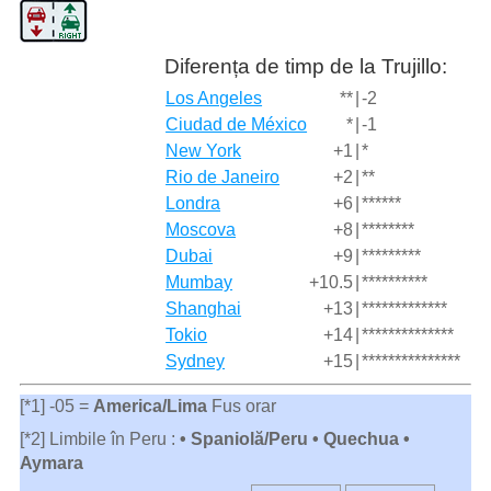
Diferența de timp de la Trujillo:
Los Angeles
**
|
-2
Ciudad de México
*
|
-1
New York
+1
|
*
Rio de Janeiro
+2
|
**
Londra
+6
|
******
Moscova
+8
|
********
Dubai
+9
|
*********
Mumbay
+10.5
|
**********
Shanghai
+13
|
*************
Tokio
+14
|
**************
Sydney
+15
|
***************
[*1] -05 =
America/Lima
Fus orar
[*2] Limbile în Peru :
• Spaniolă/Peru • Quechua •
Aymara