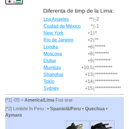
Diferența de timp de la Lima:
Los Angeles
**
|
-2
Ciudad de México
*
|
-1
New York
+1
|
*
Rio de Janeiro
+2
|
**
Londra
+6
|
******
Moscova
+8
|
********
Dubai
+9
|
*********
Mumbay
+10.5
|
**********
Shanghai
+13
|
*************
Tokio
+14
|
**************
Sydney
+15
|
***************
[*1] -05 =
America/Lima
Fus orar
[*2] Limbile în Peru :
• Spaniolă/Peru • Quechua •
Aymara