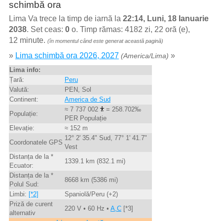
schimbă ora
Lima Va trece la timp de iarnă la
22:14, Luni, 18 Ianuarie
2038
. Set ceas:
0
o. Timp rămas: 4182 zi, 22 oră (e),
12 minute.
(în momentul când este generat această pagină)
»
Lima schimbă ora 2026, 2027
»
(America/Lima)
Lima info:
Țară:
Peru
Valută:
PEN, Sol
Continent:
America de Sud
≈ 7 737 002
= 258.702‰
Populație:
PER Populație
Elevație:
≈ 152 m
12° 2' 35.4" Sud, 77° 1' 41.7"
Coordonatele GPS
Vest
Distanța de la *
1339.1 km (832.1 mi)
Ecuator:
Distanța de la *
8668 km (5386 mi)
Polul Sud:
Limbi:
[*2]
Spaniolă/Peru (+2)
Priză de curent
220 V • 60 Hz •
A,C
[*3]
alternativ