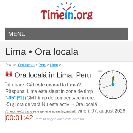
MENU
Lima • Ora locala
Poziție:
Ora locala
>
Peru
>
Lima
>
AM
Ora locală în Lima, Peru
Întrebare:
Cât este ceasul la Lima?
Răspuns: Lima este situat în zona de timp
"
-05
"
[*1]
(GMT timp de compensare în ore:
-5) și ora de vară Nu este activ ⇒ Ora locală
: vineri, 07. august 2026,
(în momentul când este generat această pagină)
00:01:42
Refresh pagina dacă este necesar