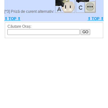
[*3] Priză de curent alternativ:
⇑ TOP ⇑
⇑ TOP ⇑
Căutare Oraș: