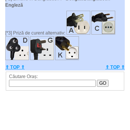
Engleză
[*3] Priză de curent alternativ:
⇑ TOP ⇑
⇑ TOP ⇑
Căutare Oraș: