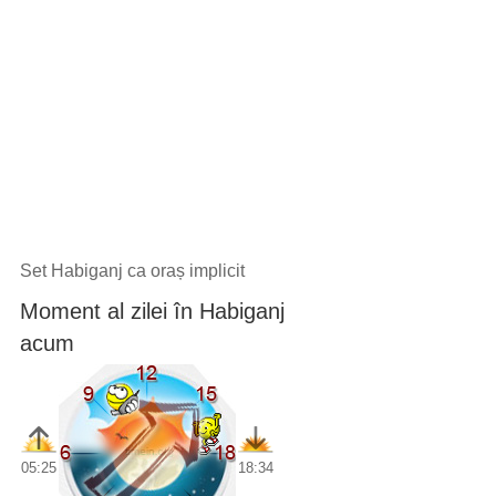
Set Habiganj ca oraș implicit
Moment al zilei în Habiganj
acum
05:25
18:34