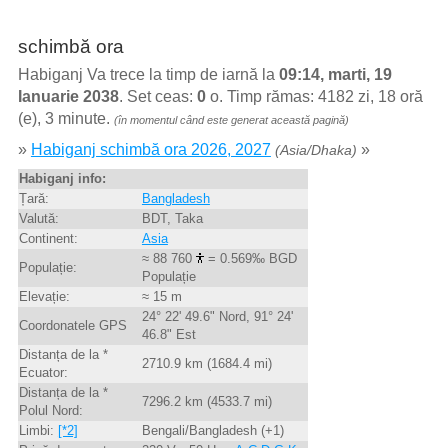
schimbă ora
Habiganj Va trece la timp de iarnă la
09:14, marti, 19
Ianuarie 2038
. Set ceas:
0
o. Timp rămas: 4182 zi, 18 oră
(e), 3 minute.
(în momentul când este generat această pagină)
»
Habiganj schimbă ora 2026, 2027
»
(Asia/Dhaka)
Habiganj info:
Țară:
Bangladesh
Valută:
BDT, Taka
Continent:
Asia
≈ 88 760
= 0.569‰ BGD
Populație:
Populație
Elevație:
≈ 15 m
24° 22' 49.6" Nord, 91° 24'
Coordonatele GPS
46.8" Est
Distanța de la *
2710.9 km (1684.4 mi)
Ecuator:
Distanța de la *
7296.2 km (4533.7 mi)
Polul Nord:
Limbi:
[*2]
Bengali/Bangladesh (+1)