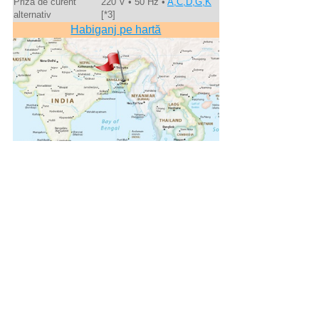
Priză de curent
220 V • 50 Hz •
A,C,D,G,K
alternativ
[*3]
Habiganj pe hartă