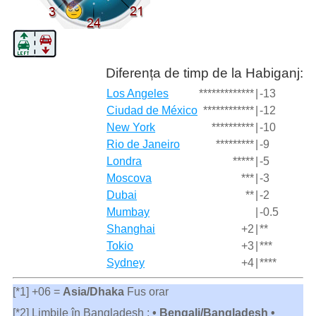
Diferența de timp de la Habiganj:
Los Angeles
*************
|
-13
Ciudad de México
************
|
-12
New York
**********
|
-10
Rio de Janeiro
*********
|
-9
Londra
*****
|
-5
Moscova
***
|
-3
Dubai
**
|
-2
Mumbay
|
-0.5
Shanghai
+2
|
**
Tokio
+3
|
***
Sydney
+4
|
****
[*1] +06 =
Asia/Dhaka
Fus orar
[*2] Limbile în Bangladesh :
• Bengali/Bangladesh •