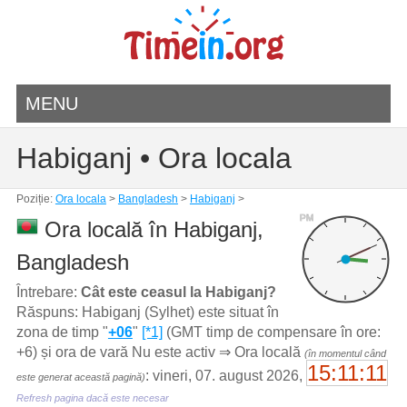
MENU
Habiganj • Ora locala
Poziție:
Ora locala
>
Bangladesh
>
Habiganj
>
PM
Ora locală în Habiganj,
Bangladesh
Întrebare:
Cât este ceasul la Habiganj?
Răspuns: Habiganj (Sylhet) este situat în
zona de timp "
+06
"
[*1]
(GMT timp de compensare în ore:
+6) și ora de vară Nu este activ ⇒ Ora locală
(în momentul când
15:11:11
: vineri, 07. august 2026,
este generat această pagină)
Refresh pagina dacă este necesar