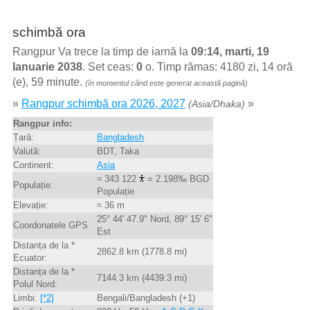
schimbă ora
Rangpur Va trece la timp de iarnă la
09:14, marti, 19
Ianuarie 2038
. Set ceas:
0
o. Timp rămas: 4180 zi, 14 oră
(e), 59 minute.
(în momentul când este generat această pagină)
»
Rangpur schimbă ora 2026, 2027
»
(Asia/Dhaka)
Rangpur info:
Țară:
Bangladesh
Valută:
BDT, Taka
Continent:
Asia
≈ 343 122
= 2.198‰ BGD
Populație:
Populație
Elevație:
≈ 36 m
25° 44' 47.9" Nord, 89° 15' 6"
Coordonatele GPS
Est
Distanța de la *
2862.8 km (1778.8 mi)
Ecuator:
Distanța de la *
7144.3 km (4439.3 mi)
Polul Nord:
Limbi:
[*2]
Bengali/Bangladesh (+1)