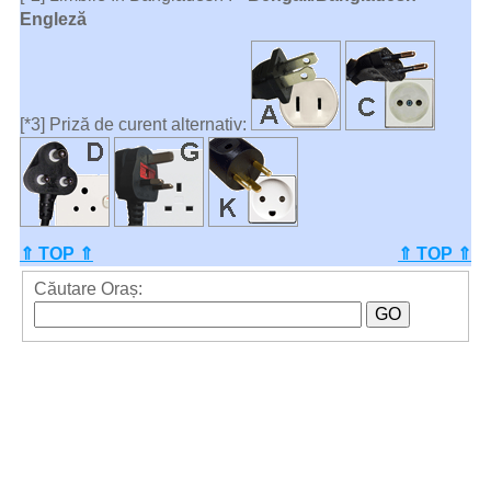
Engleză
[*3] Priză de curent alternativ:
⇑ TOP ⇑
⇑ TOP ⇑
Căutare Oraș: