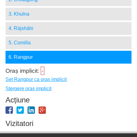
3. Khulna
4. Rājshāhi
5. Comilla
6. Rangpur
Oraș implicit:
-
Set Rangpur ca oraș implicit
Ștergere oraș implicit
Acțiune
Vizitatori