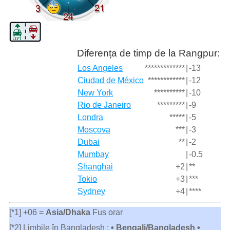
Diferența de timp de la Rangpur:
Los Angeles
*************
|
-13
Ciudad de México
************
|
-12
New York
**********
|
-10
Rio de Janeiro
*********
|
-9
Londra
*****
|
-5
Moscova
***
|
-3
Dubai
**
|
-2
Mumbay
|
-0.5
Shanghai
+2
|
**
Tokio
+3
|
***
Sydney
+4
|
****
[*1] +06 =
Asia/Dhaka
Fus orar
[*2] Limbile în Bangladesh :
• Bengali/Bangladesh •