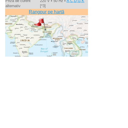
Priză de curent
220 V • 50 Hz •
A,C,D,G,K
alternativ
[*3]
Rangpur pe hartă