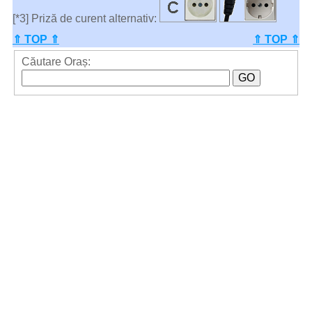
[*3] Priză de curent alternativ:
⇑ TOP ⇑
⇑ TOP ⇑
Căutare Oraș: