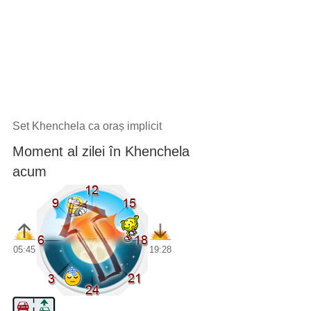
Set Khenchela ca oraș implicit
Moment al zilei în Khenchela
acum
05:45
19:28