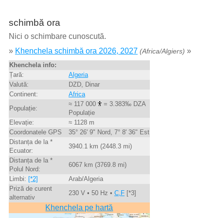
schimbă ora
Nici o schimbare cunoscută.
»
Khenchela schimbă ora 2026, 2027
»
(Africa/Algiers)
Khenchela info:
Țară:
Algeria
Valută:
DZD, Dinar
Continent:
Africa
≈ 117 000
= 3.383‰ DZA
Populație:
Populație
Elevație:
≈ 1128 m
Coordonatele GPS
35° 26' 9" Nord, 7° 8' 36" Est
Distanța de la *
3940.1 km (2448.3 mi)
Ecuator:
Distanța de la *
6067 km (3769.8 mi)
Polul Nord:
Limbi:
[*2]
Arab/Algeria
Priză de curent
230 V • 50 Hz •
C,F
[*3]
alternativ
Khenchela pe hartă