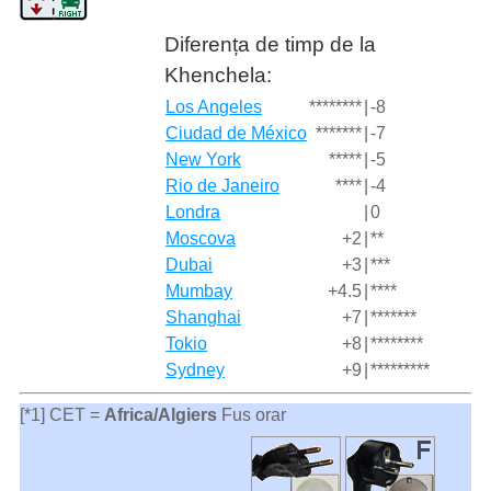
Diferența de timp de la
Khenchela:
Los Angeles
********
|
-8
Ciudad de México
*******
|
-7
New York
*****
|
-5
Rio de Janeiro
****
|
-4
Londra
|
0
Moscova
+2
|
**
Dubai
+3
|
***
Mumbay
+4.5
|
****
Shanghai
+7
|
*******
Tokio
+8
|
********
Sydney
+9
|
*********
[*1] CET =
Africa/Algiers
Fus orar