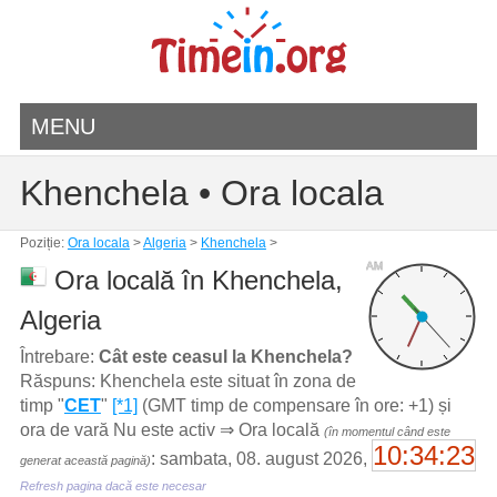
MENU
Khenchela • Ora locala
Poziție:
Ora locala
>
Algeria
>
Khenchela
>
AM
Ora locală în Khenchela,
Algeria
Întrebare:
Cât este ceasul la Khenchela?
Răspuns: Khenchela este situat în zona de
timp "
CET
"
[*1]
(GMT timp de compensare în ore: +1) și
ora de vară Nu este activ ⇒ Ora locală
(în momentul când este
10:34:23
: sambata, 08. august 2026,
generat această pagină)
Refresh pagina dacă este necesar