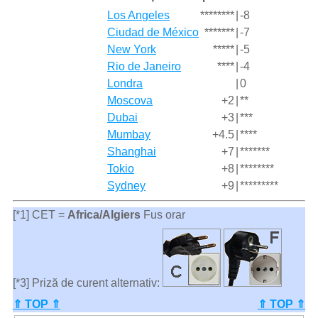
Los Angeles
********
|
-8
Ciudad de México
*******
|
-7
New York
*****
|
-5
Rio de Janeiro
****
|
-4
Londra
|
0
Moscova
+2
|
**
Dubai
+3
|
***
Mumbay
+4.5
|
****
Shanghai
+7
|
*******
Tokio
+8
|
********
Sydney
+9
|
*********
[*1] CET =
Africa/Algiers
Fus orar
[*3] Priză de curent alternativ:
⇑ TOP ⇑
⇑ TOP ⇑