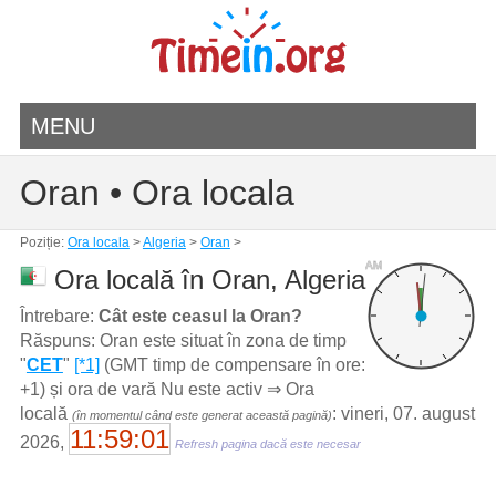
MENU
Oran • Ora locala
Poziție:
Ora locala
>
Algeria
>
Oran
>
AM
Ora locală în Oran, Algeria
Întrebare:
Cât este ceasul la Oran?
Răspuns: Oran este situat în zona de timp
"
CET
"
[*1]
(GMT timp de compensare în ore:
+1) și ora de vară Nu este activ ⇒ Ora
locală
: vineri, 07. august
(în momentul când este generat această pagină)
11:59:01
2026,
Refresh pagina dacă este necesar