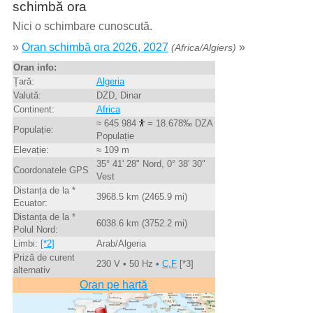
schimbă ora
Nici o schimbare cunoscută.
»
Oran schimbă ora 2026, 2027
»
(Africa/Algiers)
Oran info:
Țară:
Algeria
Valută:
DZD, Dinar
Continent:
Africa
≈ 645 984
= 18.678‰ DZA
Populație:
Populație
Elevație:
≈ 109 m
35° 41' 28" Nord, 0° 38' 30"
Coordonatele GPS
Vest
Distanța de la *
3968.5 km (2465.9 mi)
Ecuator:
Distanța de la *
6038.6 km (3752.2 mi)
Polul Nord:
Limbi:
[*2]
Arab/Algeria
Priză de curent
230 V • 50 Hz •
C,F
[*3]
alternativ
Oran pe hartă