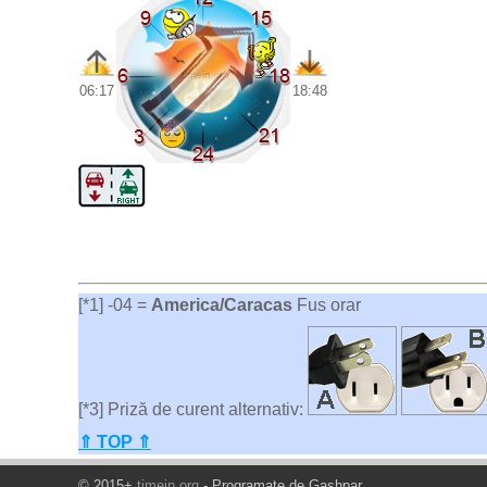
06:17
18:48
[*1] -04 =
America/Caracas
Fus orar
[*3] Priză de curent alternativ:
⇑ TOP ⇑
© 2015+
timein.org
- Programate de Gashpar