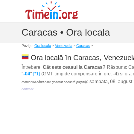
Caracas • Ora locala
Poziție:
Ora locala
>
Venezuela
>
Caracas
>
Ora locală în Caracas, Venezuel
Întrebare:
Cât este ceasul la Caracas?
Răspuns: Cara
"
-04
"
[*1]
(GMT timp de compensare în ore: -4) și ora 
: sambata, 08. august
momentul când este generat această pagină)
necesar