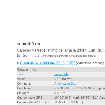
schimbă ora
Caracas Va trece la timp de iarnă la
23:14, Luni, 18 
(e), 20 minute.
(în momentul când este generat această pagină)
»
Caracas schimbă ora 2026, 2027
(America/Caracas)
Caracas info:
Țară:
Venezuela
Valută:
VEF, Bolivar
Continent:
America de Sud
Populație:
≈ 3 000 000
= 110.2‰ VEN Populaț
Elevație:
≈ 887 m
Coordonatele GPS
10° 29' 16.8" Nord, 66° 52' 45.1" Vest
Distanța de la * Ecuator:
1166.2 km (724.6 mi)