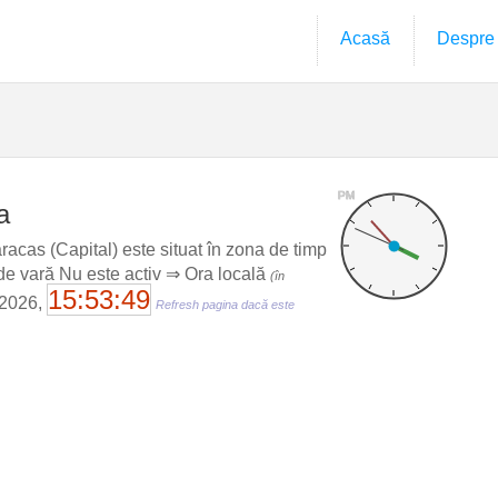
Acasă
Despre
PM
a
cas (Capital) este situat în zona de timp
de vară Nu este activ ⇒ Ora locală
(în
15:53:50
 2026,
Refresh pagina dacă este