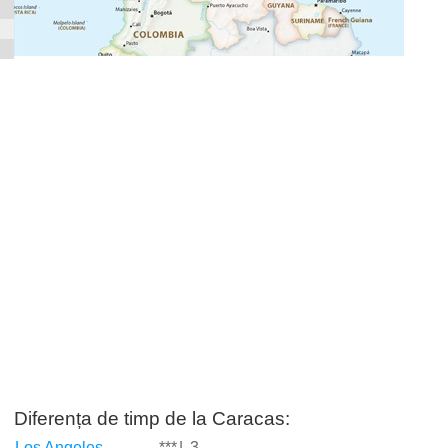
Diferența de timp de la Caracas:
Los Angeles
***
|
-3