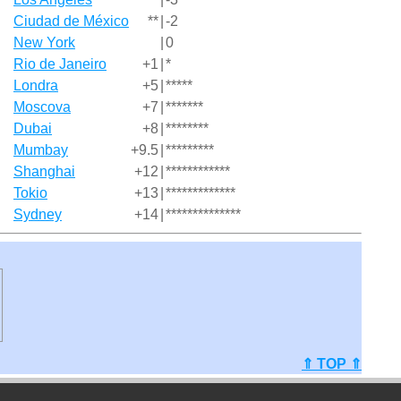
Ciudad de México
**
|
-2
New York
|
0
Rio de Janeiro
+1
|
*
Londra
+5
|
*****
Moscova
+7
|
*******
Dubai
+8
|
********
Mumbay
+9.5
|
*********
Shanghai
+12
|
************
Tokio
+13
|
*************
Sydney
+14
|
**************
⇑ TOP ⇑