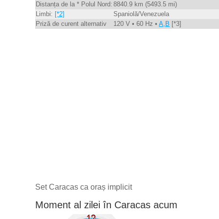
Distanța de la * Polul Nord:
8840.9 km (5493.5 mi)
Limbi:
[*2]
Spaniolă/Venezuela
Priză de curent alternativ
120 V • 60 Hz •
A,B
[*3]
Set Caracas ca oraș implicit
Moment al zilei în Caracas acum