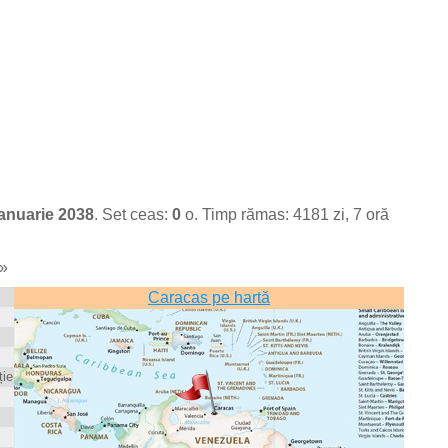
Ianuarie 2038
. Set ceas:
0
o. Timp rămas: 4181 zi, 7 oră
»
Caracas pe hartă
ie