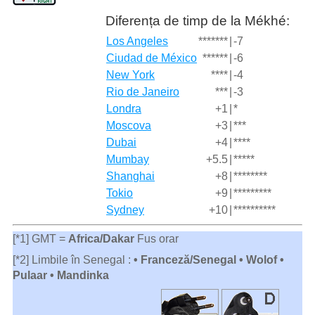
Diferența de timp de la Mékhé:
Los Angeles
*******
|
-7
Ciudad de México
******
|
-6
New York
****
|
-4
Rio de Janeiro
***
|
-3
Londra
+1
|
*
Moscova
+3
|
***
Dubai
+4
|
****
Mumbay
+5.5
|
*****
Shanghai
+8
|
********
Tokio
+9
|
*********
Sydney
+10
|
**********
[*1] GMT =
Africa/Dakar
Fus orar
[*2] Limbile în Senegal :
• Franceză/Senegal • Wolof •
Pulaar • Mandinka