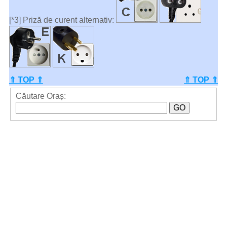
[*3] Priză de curent alternativ:
⇑ TOP ⇑
⇑ TOP ⇑
Căutare Oraș: