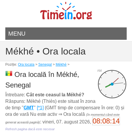
MENU
Mékhé • Ora locala
Poziție:
Ora locala
>
Senegal
>
Mékhé
>
AM
Ora locală în Mékhé,
Senegal
Întrebare:
Cât este ceasul la Mékhé?
Răspuns: Mékhé (Thiès) este situat în zona
de timp "
GMT
"
[*1]
(GMT timp de compensare în ore: 0) și
ora de vară Nu este activ ⇒ Ora locală
(în momentul când este
08:08:14
: vineri, 07. august 2026,
generat această pagină)
Refresh pagina dacă este necesar