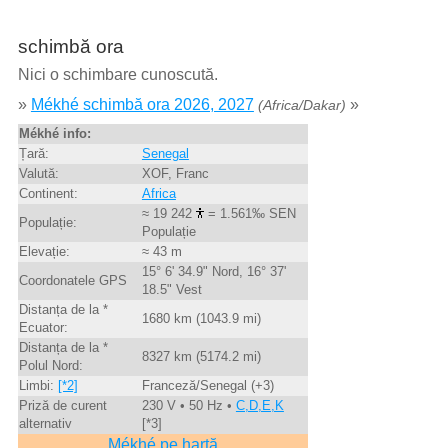
schimbă ora
Nici o schimbare cunoscută.
»
Mékhé schimbă ora 2026, 2027
»
(Africa/Dakar)
Mékhé info:
Țară:
Senegal
Valută:
XOF, Franc
Continent:
Africa
≈ 19 242
= 1.561‰ SEN
Populație:
Populație
Elevație:
≈ 43 m
15° 6' 34.9" Nord, 16° 37'
Coordonatele GPS
18.5" Vest
Distanța de la *
1680 km (1043.9 mi)
Ecuator:
Distanța de la *
8327 km (5174.2 mi)
Polul Nord:
Limbi:
[*2]
Franceză/Senegal (+3)
Priză de curent
230 V • 50 Hz •
C,D,E,K
alternativ
[*3]
Mékhé pe hartă