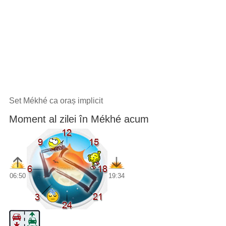
Set Mékhé ca oraș implicit
Moment al zilei în Mékhé acum
06:50
19:34