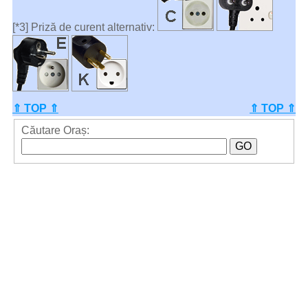
[*3] Priză de curent alternativ:
⇑ TOP ⇑
⇑ TOP ⇑
Căutare Oraș: