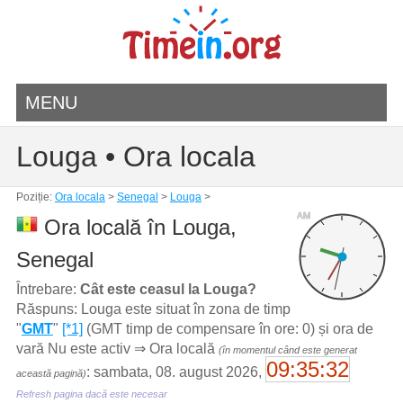
MENU
Louga • Ora locala
Poziție:
Ora locala
>
Senegal
>
Louga
>
AM
Ora locală în Louga,
Senegal
Întrebare:
Cât este ceasul la Louga?
Răspuns: Louga este situat în zona de timp
"
GMT
"
[*1]
(GMT timp de compensare în ore: 0) și ora de
vară Nu este activ ⇒ Ora locală
(în momentul când este generat
09:35:32
: sambata, 08. august 2026,
această pagină)
Refresh pagina dacă este necesar