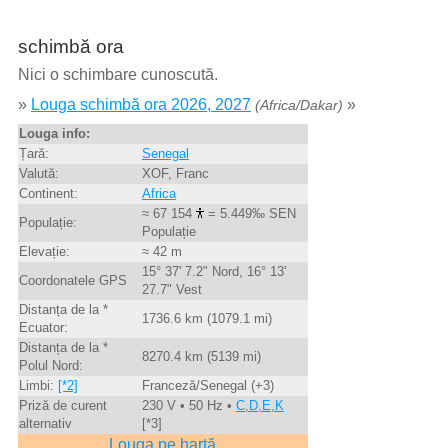
schimbă ora
Nici o schimbare cunoscută.
»
Louga schimbă ora 2026, 2027
»
(Africa/Dakar)
Louga info:
Țară:
Senegal
Valută:
XOF, Franc
Continent:
Africa
≈ 67 154
= 5.449‰ SEN
Populație:
Populație
Elevație:
≈ 42 m
15° 37' 7.2" Nord, 16° 13'
Coordonatele GPS
27.7" Vest
Distanța de la *
1736.6 km (1079.1 mi)
Ecuator:
Distanța de la *
8270.4 km (5139 mi)
Polul Nord:
Limbi:
[*2]
Franceză/Senegal (+3)
Priză de curent
230 V • 50 Hz •
C,D,E,K
alternativ
[*3]
Louga pe hartă