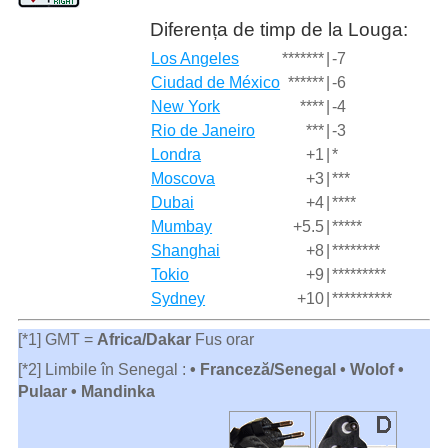
Diferența de timp de la Louga:
Los Angeles
*******
|
-7
Ciudad de México
******
|
-6
New York
****
|
-4
Rio de Janeiro
***
|
-3
Londra
+1
|
*
Moscova
+3
|
***
Dubai
+4
|
****
Mumbay
+5.5
|
*****
Shanghai
+8
|
********
Tokio
+9
|
*********
Sydney
+10
|
**********
[*1] GMT =
Africa/Dakar
Fus orar
[*2] Limbile în Senegal :
• Franceză/Senegal • Wolof •
Pulaar • Mandinka