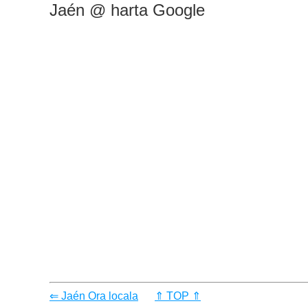
Jaén @ harta Google
⇐ Jaén Ora locala
⇑ TOP ⇑