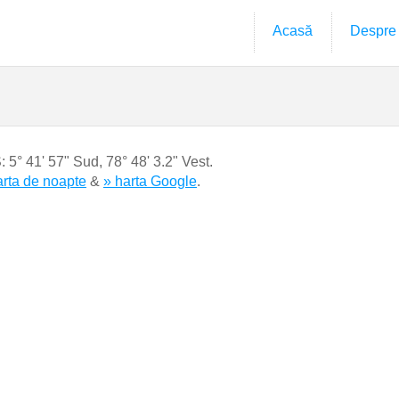
Acasă
Despre
S:
5° 41' 57" Sud
,
78° 48' 3.2" Vest.
arta de noapte
&
» harta Google
.