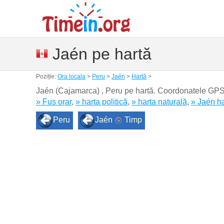
Jaén pe hartă
Poziție:
Ora locala
>
Peru
>
Jaén
>
Hartă
>
Jaén (Cajamarca) , Peru pe hartă. Coordonatele GP
» Fus orar
,
» harta politică
,
» harta naturală
,
» Jaén h
Peru
Jaén
Timp