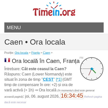
MENU
Caen • Ora locala
Poziție:
Ora locala
>
Franța
>
Caen
>
PM
Ora locală în Caen, Franța
Întrebare:
Cât este ceasul la Caen?
Răspuns: Caen (Lower Normandy) este
situat în zona de timp "
CEST
"
[*1]
(GMT
timp de compensare în ore: +2) și ora de
vară activă (+ 1h) ⇒ Ora locală
(în momentul când este generat
16:34:45
: joi, 06. august 2026,
această pagină)
Refresh pagina
dacă este necesar