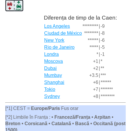
Diferența de timp de la Caen:
Los Angeles
*********
|
-9
Ciudad de México
********
|
-8
New York
******
|
-6
Rio de Janeiro
*****
|
-5
Londra
*
|
-1
Moscova
+1
|
*
Dubai
+2
|
**
Mumbay
+3.5
|
***
Shanghai
+6
|
******
Tokio
+7
|
*******
Sydney
+8
|
********
[*1] CEST =
Europe/Paris
Fus orar
[*2] Limbile în Franța :
• Franceză/Franța • Arpitan •
Breton • Corsicană • Catalană • Bască • Occitană (post
1500)