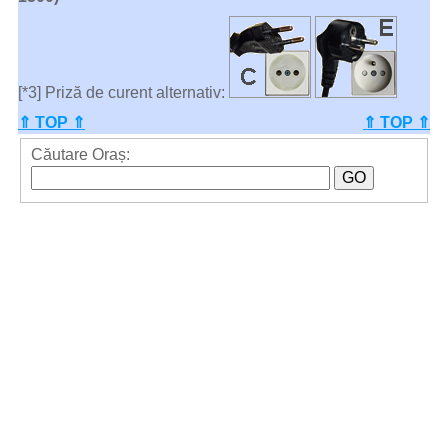
[*3] Priză de curent alternativ:
⇑ TOP ⇑
⇑ TOP ⇑
Căutare Oraș: