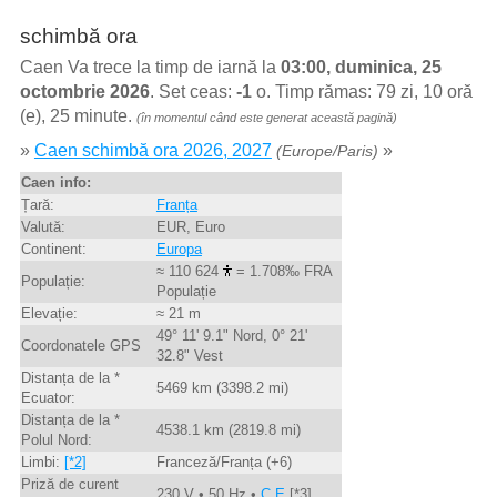
schimbă ora
Caen Va trece la timp de iarnă la
03:00, duminica, 25
octombrie 2026
. Set ceas:
-1
o. Timp rămas: 79 zi, 10 oră
(e), 25 minute.
(în momentul când este generat această pagină)
»
Caen schimbă ora 2026, 2027
»
(Europe/Paris)
Caen info:
Țară:
Franța
Valută:
EUR, Euro
Continent:
Europa
≈ 110 624
= 1.708‰ FRA
Populație:
Populație
Elevație:
≈ 21 m
49° 11' 9.1" Nord, 0° 21'
Coordonatele GPS
32.8" Vest
Distanța de la *
5469 km (3398.2 mi)
Ecuator:
Distanța de la *
4538.1 km (2819.8 mi)
Polul Nord:
Limbi:
[*2]
Franceză/Franța (+6)
Priză de curent
230 V • 50 Hz •
C,E
[*3]