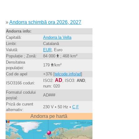
»
Andorra schimbă ora 2026, 2027
Andorra info:
Capitală:
Andorra la Vella
Limbi:
Catalană
Valută:
EUR
, Euro
Populație ; Zonă:
84 000
; 468 km²
Densitatea
179
/km²
populației:
Cod de apel
+376 [
telcode.info/ad
]
AD
ISO2:
, ISO3:
AND
,
ISO3166 coduri:
num: 020
Formatul codului
AD###
poștal:
Priză de curent
230 V • 50 Hz •
C,F
alternativ:
Andorra pe hartă