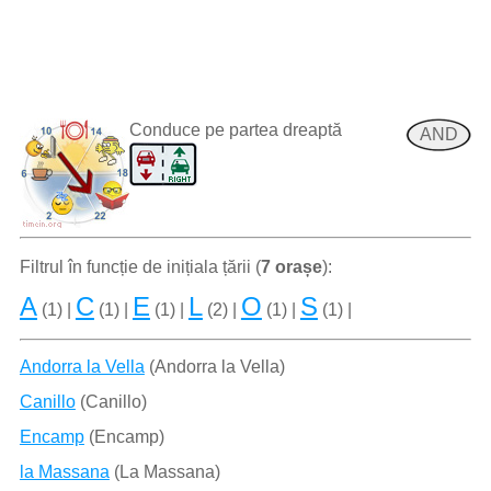
Conduce pe partea dreaptă
AND
Filtrul în funcție de inițiala țării (
7 orașe
):
A
C
E
L
O
S
(1) |
(1) |
(1) |
(2) |
(1) |
(1) |
Andorra la Vella
(Andorra la Vella)
Canillo
(Canillo)
Encamp
(Encamp)
la Massana
(La Massana)