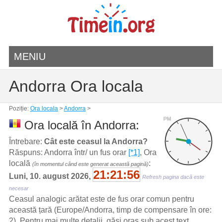
MENIU
Andorra Ora locala
Poziție:
Ora locala
>
Andorra
>
PM
Ora locală în Andorra:
Întrebare:
Cât este ceasul la Andorra?
Răspuns: Andorra într/ un fus orar
[*1]
, Ora
locală
:
(în momentul când este generat această pagină)
21:21:56
Luni, 10. august 2026,
Refresh pagina dacă este
necesar
Ceasul analogic arătat este de fus orar comun pentru
această țară (Europe/Andorra, timp de compensare în ore:
2). Pentru mai multe detalii, găsi oraș sub acest text.