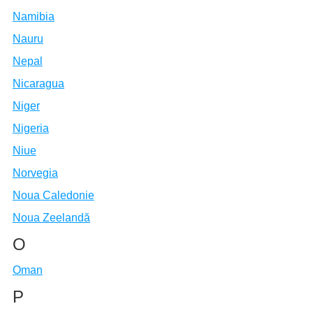
Namibia
Nauru
Nepal
Nicaragua
Niger
Nigeria
Niue
Norvegia
Noua Caledonie
Noua Zeelandă
O
Oman
P