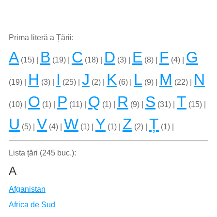
Prima literă a Țării:
A
B
C
D
E
F
G
(15) |
(19) |
(18) |
(3) |
(8) |
(4) |
H
I
J
K
L
M
N
(19) |
(3) |
(25) |
(2) |
(6) |
(9) |
(22) |
O
P
Q
R
S
T
(10) |
(1) |
(11) |
(1) |
(9) |
(31) |
(15) |
U
V
W
Y
Z
Ț
(5) |
(4) |
(1) |
(1) |
(2) |
(1) |
Lista țări (245 buc.):
A
Afganistan
Africa de Sud