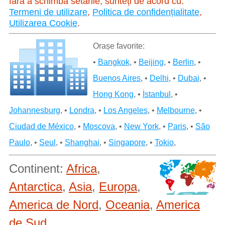
fără a schimba setările, sunteți de acord cu:
Termeni de utilizare
,
Politica de confidențialitate
,
Utilizarea Cookie
.
Orașe favorite:
•
Bangkok
, •
Beijing
, •
Berlin
, •
Buenos Aires
, •
Delhi
, •
Dubai
, •
Hong Kong
, •
İstanbul
, •
Johannesburg
, •
Londra
, •
Los Angeles
, •
Melbourne
, •
Ciudad de México
, •
Moscova
, •
New York
, •
Paris
, •
São
Paulo
, •
Seul
, •
Shanghai
, •
Singapore
, •
Tokio
,
Continent:
Africa
,
Antarctica
,
Asia
,
Europa
,
America de Nord
,
Oceania
,
America
de Sud
,