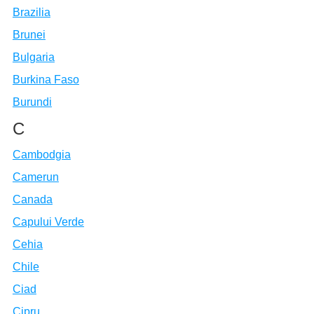
Brazilia
Brunei
Bulgaria
Burkina Faso
Burundi
C
Cambodgia
Camerun
Canada
Capului Verde
Cehia
Chile
Ciad
Cipru