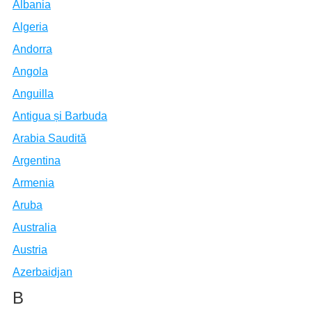
Albania
Algeria
Andorra
Angola
Anguilla
Antigua și Barbuda
Arabia Saudită
Argentina
Armenia
Aruba
Australia
Austria
Azerbaidjan
B