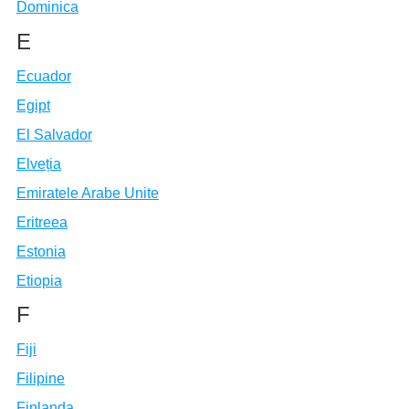
Dominica
E
Ecuador
Egipt
El Salvador
Elveția
Emiratele Arabe Unite
Eritreea
Estonia
Etiopia
F
Fiji
Filipine
Finlanda