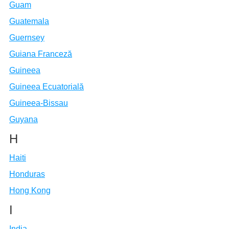
Guam
Guatemala
Guernsey
Guiana Franceză
Guineea
Guineea Ecuatorială
Guineea-Bissau
Guyana
H
Haiti
Honduras
Hong Kong
I
India