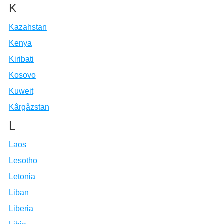
K
Kazahstan
Kenya
Kiribati
Kosovo
Kuweit
Kârgâzstan
L
Laos
Lesotho
Letonia
Liban
Liberia