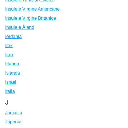
Insulele Virgine Americane
Insulele Virgine Britanice
Insulele Åland
Iordania
Irak
Iran
Irlanda
Islanda
Israel
Italia
J
Jamaica
Japonia